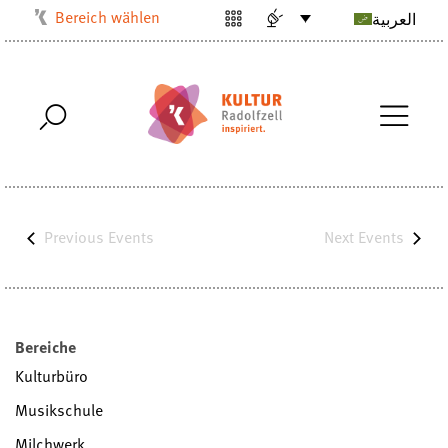
Bereich wählen
العربية
Kulturbüro
Milchwerk
Musikschule
Stadtarchiv
Stadtmuseum
Stadtbibliothek
Previous
Events
Next
Events
Villa Bosch
Radolfzell1200
Bereiche
Kulturbüro
Musikschule
Milchwerk