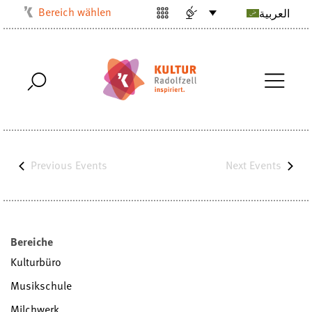
Bereich wählen
العربية
Kulturbüro
Milchwerk
Musikschule
Stadtarchiv
Stadtmuseum
Stadtbibliothek
Previous
Events
Next
Events
Villa Bosch
Radolfzell1200
Bereiche
Kulturbüro
Musikschule
Milchwerk