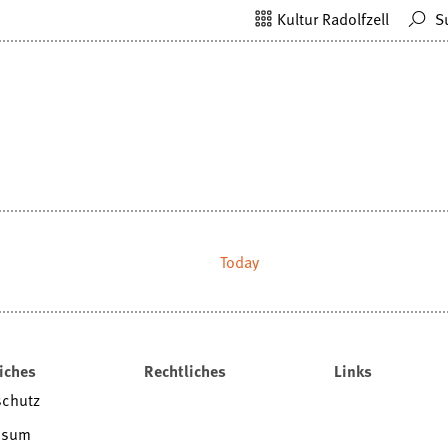
Kultur Radolfzell
S
Today
iches
Rechtliches
Links
schutz
ssum