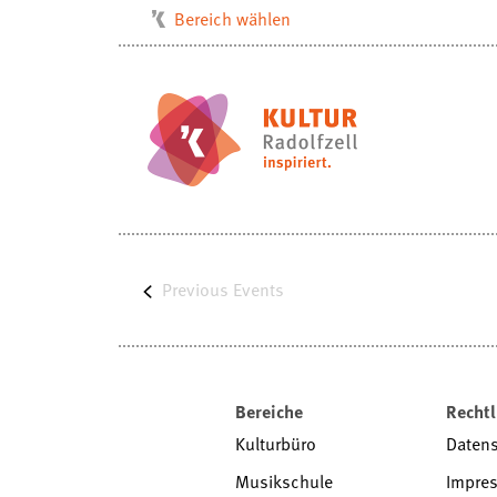
Bereich wählen
Kulturbüro
Milchwerk
Musikschule
Stadtarchiv
Stadtmuseum
Stadtbibliothek
Previous
Villa Bosch
Events
Radolfzell1200
Bereiche
Rechtl
Kulturbüro
Daten
Musikschule
Impre