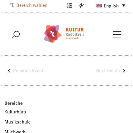
Bereich wählen
English
Kulturbüro
Milchwerk
Musikschule
Stadtarchiv
Stadtmuseum
Stadtbibliothek
Previous
Events
Next
Events
Villa Bosch
Radolfzell1200
Bereiche
Kulturbüro
Musikschule
Milchwerk