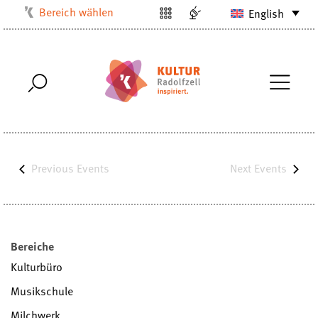
Bereich wählen
English
Kulturbüro
Milchwerk
Musikschule
Stadtarchiv
Stadtmuseum
Stadtbibliothek
Previous
Events
Next
Events
Villa Bosch
Radolfzell1200
Bereiche
Kulturbüro
Musikschule
Milchwerk