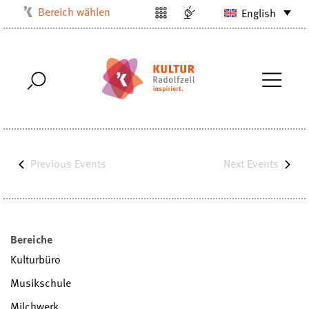
Bereich wählen
English
Kulturbüro
Milchwerk
Musikschule
Stadtarchiv
Stadtmuseum
Stadtbibliothek
Previous
Events
Next
Events
Villa Bosch
Radolfzell1200
Bereiche
Kulturbüro
Musikschule
Milchwerk