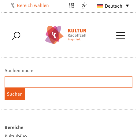
Bereich wählen
Deutsch
Kulturbüro
Milchwerk
Musikschule
Stadtarchiv
Stadtmuseum
Stadtbibliothek
Suchen nach:
Villa Bosch
Radolfzell1200
Bereiche
Kulturbüro