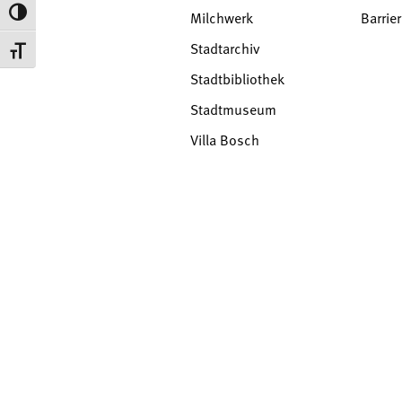
Toggle High Contrast
Milchwerk
Barrier
Stadtarchiv
Toggle Font size
Stadtbibliothek
Stadtmuseum
Villa Bosch