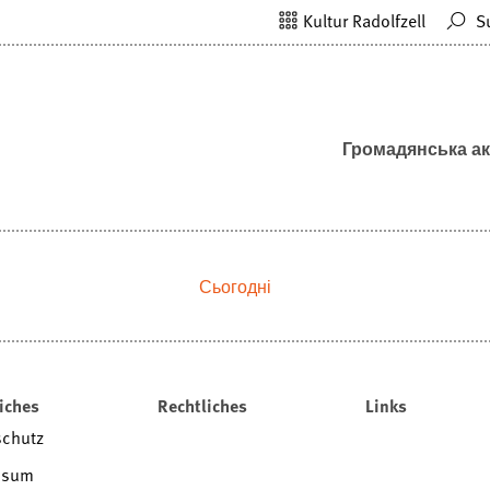
Kultur Radolfzell
S
Громадянська ак
Сьогодні
iches
Rechtliches
Links
schutz
ssum