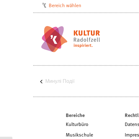
Bereich wählen
Kulturbüro
Milchwerk
Musikschule
Stadtarchiv
Stadtmuseum
Stadtbibliothek
Минулі
Villa Bosch
Події
Radolfzell1200
Bereiche
Rechtl
Kulturbüro
Daten
Musikschule
Impre