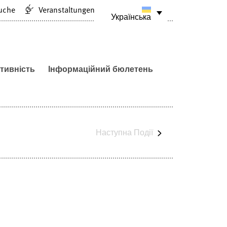
uche
Veranstaltungen
Українська
тивність
Інформаційний бюлетень
Наступна
Події