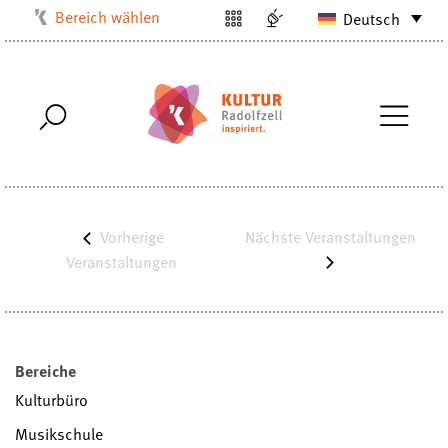
Bereich wählen
Deutsch
Kulturbüro
Milchwerk
Musikschule
Stadtarchiv
Stadtmuseum
Stadtbibliothek
Vorherige
Nächste
Veranstaltungen
Villa Bosch
Veranstaltungen
Radolfzell1200
Bereiche
Kulturbüro
Musikschule