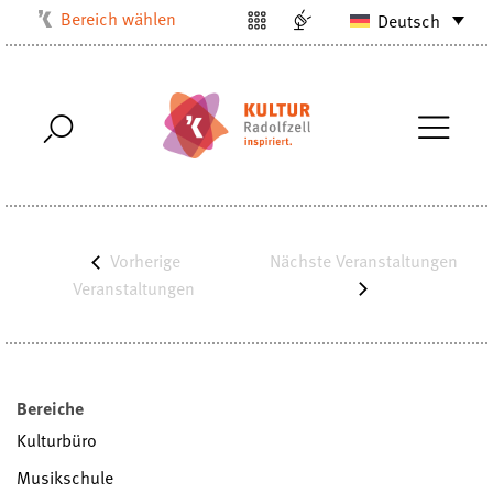
Bereich wählen
Deutsch
Kulturbüro
Milchwerk
Musikschule
Stadtarchiv
Stadtmuseum
Stadtbibliothek
Vorherige
Nächste
Veranstaltungen
Villa Bosch
Veranstaltungen
Radolfzell1200
Bereiche
Kulturbüro
Musikschule