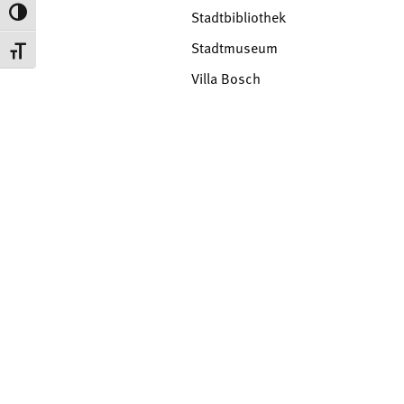
Umschalten auf hohe Kontraste
Stadtbibliothek
Stadtmuseum
Schrift vergrößern
Villa Bosch