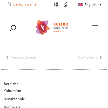
Bereich wählen
English
Kulturbüro
Milchwerk
Musikschule
Stadtarchiv
Stadtmuseum
Stadtbibliothek
Previous
Events
Next
Events
Villa Bosch
Radolfzell1200
Bereiche
Kulturbüro
Musikschule
Milchwerk