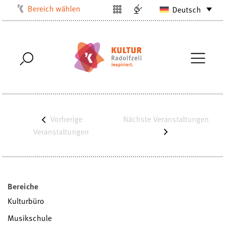
Bereich wählen
Deutsch
Kulturbüro
Milchwerk
Musikschule
Stadtarchiv
Stadtmuseum
Stadtbibliothek
Vorherige
Nächste
Veranstaltungen
Villa Bosch
Veranstaltungen
Radolfzell1200
Bereiche
Kulturbüro
Musikschule