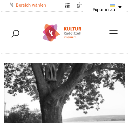
Bereich wählen
Українська
Kulturbüro
Milchwerk
Musikschule
Stadtarchiv
Stadtmuseum
Stadtbibliothek
Villa Bosch
Radolfzell1200