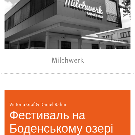
Milchwerk
Victoria Graf & Daniel Rahm
Фестиваль на
Боденському озері