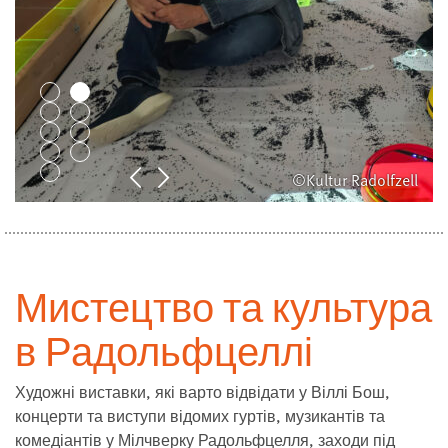
©Kultur Radolfzell
Мистецтво та культура
в Радольфцеллі
Художні виставки, які варто відвідати у Віллі Бош,
концерти та виступи відомих гуртів, музикантів та
комедіантів у Мілчверку Радольфцелля, заходи під